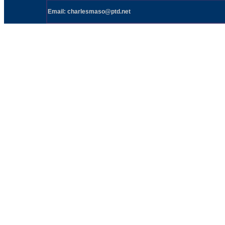
Email: charlesmaso@ptd.net